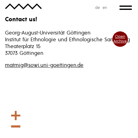
de
en
Contact us!
Georg-August-Universität Göttingen
Open
Institut für Ethnologie und Ethnologische Sammlung
Archive
Theaterplatz 15
37073 Göttingen
matmig@sowi.uni-goettingen.de